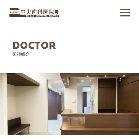
ホーム
DOCTOR
医院案内
医師紹介
医師紹介
治療内容
予防歯科
審美歯科
虫歯治療
歯周病治療
義歯・入れ歯