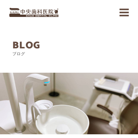
ホーム
BLOG
医院案内
ブログ
医師紹介
治療内容
予防歯科
審美歯科
虫歯治療
歯周病治療
義歯・入れ歯