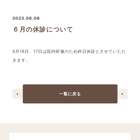
インプラント
2023.06.06
採用情報
６月の休診について
ブログ
お問い合わせ
6月16日、17日は院内研修のため終日休診とさせていただ
きます。
0246-63-9688
予約制・新患随時受付中
<
>
一覧に戻る